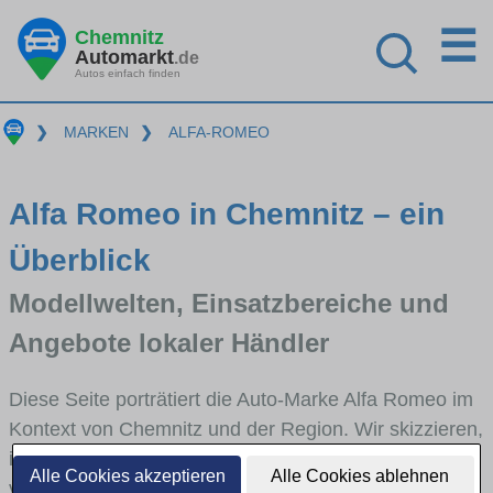
☰
Chemnitz
Automarkt
.de
Autos einfach finden
❯
MARKEN
❯
ALFA-ROMEO
Alfa Romeo in Chemnitz – ein
Überblick
Modellwelten, Einsatzbereiche und
Angebote lokaler Händler
Diese Seite porträtiert die Auto-Marke Alfa Romeo im
Kontext von Chemnitz und der Region. Wir skizzieren,
in welchen Fahrzeugklassen Alfa Romeo stark
Alle Cookies akzeptieren
Alle Cookies ablehnen
vertreten ist, welche Modellreihen häufig im Stadt-