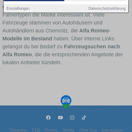
und Umlandverkehr zu sehen sind und für welche
Einstellungen
Datenschutzerklärung
Fahrertypen die Marke interessant ist. Viele
Fahrzeuge stammen von Autohäusern und
Autohändlern aus Chemnitz, die
Alfa Romeo-
Modelle im Bestand
haben. Über interne Links
gelangst du bei Bedarf zu
Fahrzeugsuchen nach
Alfa Romeo
, die die entsprechenden Angebote der
lokalen Anbieter bündeln.
Ratgeber
FAQ
Presse
Städte
Über Uns
Impressum