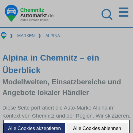
☰
Chemnitz
Automarkt
.de
Autos einfach finden
❯
MARKEN
❯
ALPINA
Alpina in Chemnitz – ein
Überblick
Modellwelten, Einsatzbereiche und
Angebote lokaler Händler
Diese Seite porträtiert die Auto-Marke Alpina im
Kontext von Chemnitz und der Region. Wir skizzieren,
in welchen Fahrzeugklassen Alpina stark vertreten ist,
Alle Cookies akzeptieren
Alle Cookies ablehnen
welche Modellreihen häufig im Stadt- und