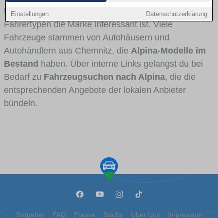
Umlandverkehr zu sehen sind und für welche
Einstellungen
Datenschutzerklärung
Fahrertypen die Marke interessant ist. Viele
Fahrzeuge stammen von Autohäusern und
Autohändlern aus Chemnitz, die
Alpina-Modelle im
Bestand
haben. Über interne Links gelangst du bei
Bedarf zu
Fahrzeugsuchen nach Alpina
, die die
entsprechenden Angebote der lokalen Anbieter
bündeln.
Ratgeber
FAQ
Presse
Städte
Über Uns
Impressum