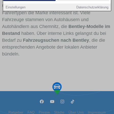
Umlandverkehr zu sehen sind und für welche
Einstellungen
Datenschutzerklärung
Fahrertypen die Marke interessant ist. Viele
Fahrzeuge stammen von Autohäusern und
Autohändlern aus Chemnitz, die
Bentley-Modelle im
Bestand
haben. Über interne Links gelangst du bei
Bedarf zu
Fahrzeugsuchen nach Bentley
, die die
entsprechenden Angebote der lokalen Anbieter
bündeln.
Ratgeber
FAQ
Presse
Städte
Über Uns
Impressum