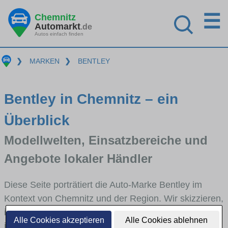
☰
Chemnitz
Automarkt
.de
Autos einfach finden
❯
MARKEN
❯
BENTLEY
Bentley in Chemnitz – ein
Überblick
Modellwelten, Einsatzbereiche und
Angebote lokaler Händler
Diese Seite porträtiert die Auto-Marke Bentley im
Kontext von Chemnitz und der Region. Wir skizzieren,
in welchen Fahrzeugklassen Bentley stark vertreten
Alle Cookies akzeptieren
Alle Cookies ablehnen
ist, welche Modellreihen häufig im Stadt- und