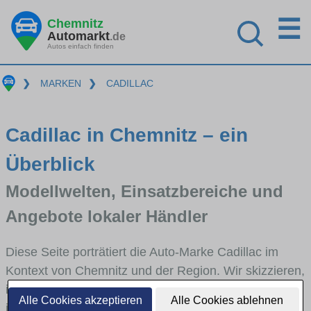
☰
Chemnitz
Automarkt
.de
Autos einfach finden
❯
MARKEN
❯
CADILLAC
Cadillac in Chemnitz – ein
Überblick
Modellwelten, Einsatzbereiche und
Angebote lokaler Händler
Diese Seite porträtiert die Auto-Marke Cadillac im
Kontext von Chemnitz und der Region. Wir skizzieren,
in welchen Fahrzeugklassen Cadillac stark vertreten
Alle Cookies akzeptieren
Alle Cookies ablehnen
ist, welche Modellreihen häufig im Stadt- und