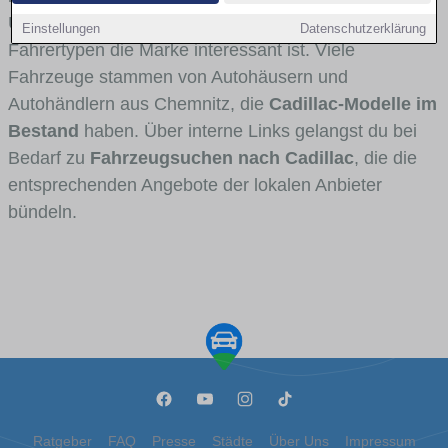
Umlandverkehr zu sehen sind und für welche
Einstellungen
Datenschutzerklärung
Fahrertypen die Marke interessant ist. Viele
Fahrzeuge stammen von Autohäusern und
Autohändlern aus Chemnitz, die
Cadillac-Modelle im
Bestand
haben. Über interne Links gelangst du bei
Bedarf zu
Fahrzeugsuchen nach Cadillac
, die die
entsprechenden Angebote der lokalen Anbieter
bündeln.
Ratgeber
FAQ
Presse
Städte
Über Uns
Impressum