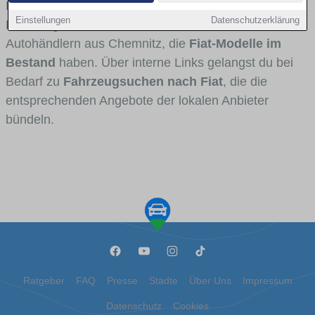
Fahrertypen die Marke interessant ist. Viele
Einstellungen
Datenschutzerklärung
Fahrzeuge stammen von Autohäusern und
Autohändlern aus Chemnitz, die
Fiat-Modelle im
Bestand
haben. Über interne Links gelangst du bei
Bedarf zu
Fahrzeugsuchen nach Fiat
, die die
entsprechenden Angebote der lokalen Anbieter
bündeln.
Ratgeber
FAQ
Presse
Städte
Über Uns
Impressum
Datenschutz
Cookies