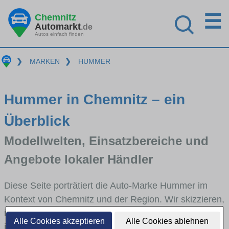
☰
Chemnitz
Automarkt
.de
Autos einfach finden
❯
MARKEN
❯
HUMMER
Hummer in Chemnitz – ein
Überblick
Modellwelten, Einsatzbereiche und
Angebote lokaler Händler
Diese Seite porträtiert die Auto-Marke Hummer im
Kontext von Chemnitz und der Region. Wir skizzieren,
in welchen Fahrzeugklassen Hummer stark vertreten
Alle Cookies akzeptieren
Alle Cookies ablehnen
ist, welche Modellreihen häufig im Stadt- und