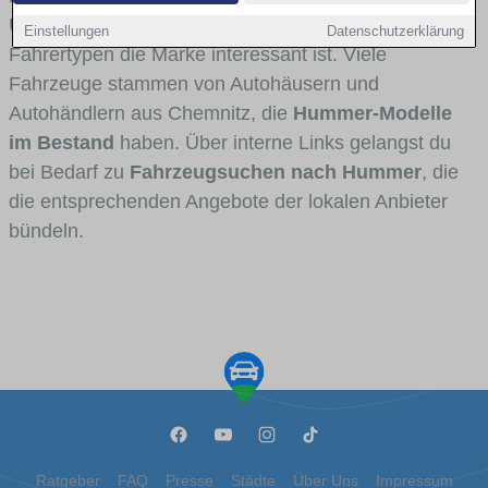
Umlandverkehr zu sehen sind und für welche
Einstellungen
Datenschutzerklärung
Fahrertypen die Marke interessant ist. Viele
Fahrzeuge stammen von Autohäusern und
Autohändlern aus Chemnitz, die
Hummer-Modelle
im Bestand
haben. Über interne Links gelangst du
bei Bedarf zu
Fahrzeugsuchen nach Hummer
, die
die entsprechenden Angebote der lokalen Anbieter
bündeln.
Ratgeber
FAQ
Presse
Städte
Über Uns
Impressum