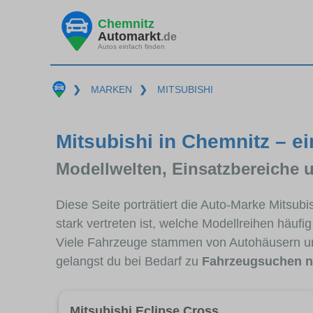
Chemnitz
Automarkt
.de
Autos einfach finden
❯
MARKEN
❯
MITSUBISHI
Mitsubishi in Chemnitz – ei
Modellwelten, Einsatzbereiche 
Diese Seite porträtiert die Auto-Marke Mitsub
stark vertreten ist, welche Modellreihen häuf
Viele Fahrzeuge stammen von Autohäusern u
gelangst du bei Bedarf zu
Fahrzeugsuchen n
Mitsubishi Eclipse Cross