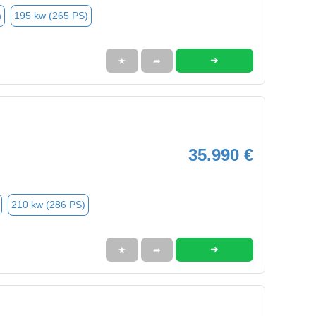
n
195 kw (265 PS)
➜
★
➦
35.990 €
210 kw (286 PS)
➜
★
➦