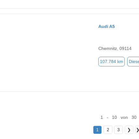
Audi A5
Chemnitz, 09114
107.784 km
Diese
1 - 10 von 30
1
2
3
❯