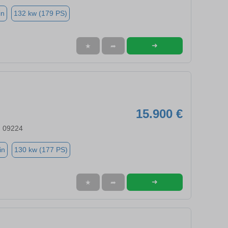
in
132 kw (179 PS)
➜
★
➦
15.900 €
, 09224
in
130 kw (177 PS)
➜
★
➦