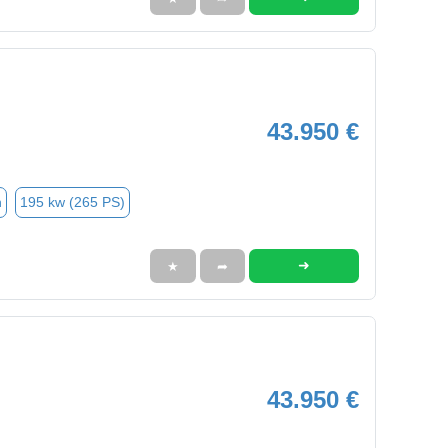
43.950 €
n
195 kw (265 PS)
➜
★
➦
43.950 €