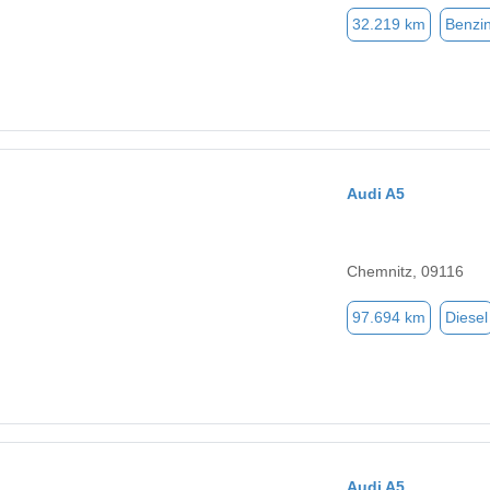
32.219 km
Benzi
Audi A5
Chemnitz, 09116
97.694 km
Diesel
Audi A5