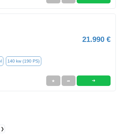
21.990 €
l
140 kw (190 PS)
➜
★
➦
❯❯