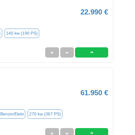
22.990 €
n
140 kw (190 PS)
➜
★
➦
61.950 €
(Benzin/Elekt
270 kw (367 PS)
➜
★
➦