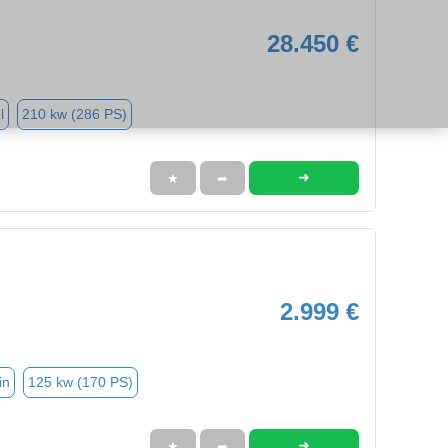
28.450 €
l
210 kw (286 PS)
➜
★
➦
2.999 €
in
125 kw (170 PS)
➜
★
➦