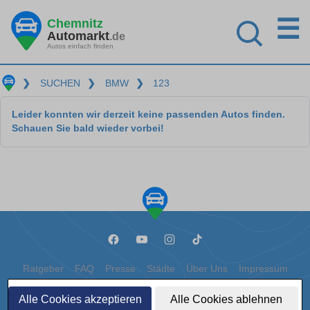
☰
Chemnitz
Automarkt
.de
Autos einfach finden
❯
SUCHEN
❯
BMW
❯
123
Leider konnten wir derzeit keine passenden Autos finden.
Schauen Sie bald wieder vorbei!
Ratgeber
FAQ
Presse
Städte
Über Uns
Impressum
Datenschutz
Cookies
Alle Cookies akzeptieren
Alle Cookies ablehnen