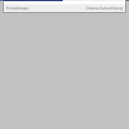
Copyright © 2000 - 2026 | 1A Infosysteme GmbH | Content by: 1a-sites-autos
Einstellungen
Datenschutzerklärung
09.08.2026