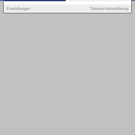
Copyright © 2000 - 2026 | 1A Infosysteme GmbH | Content by: 1a-sites-autos
Einstellungen
Datenschutzerklärung
09.08.2026