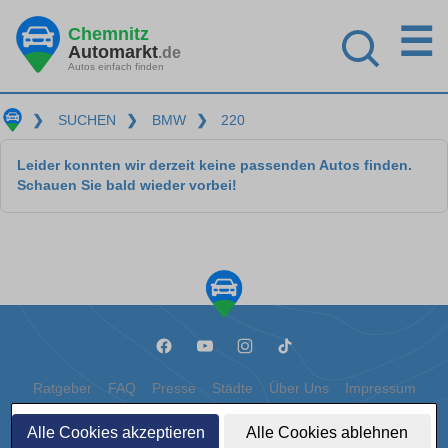
☰
Chemnitz
Automarkt
.de
Autos einfach finden
❯
SUCHEN
❯
BMW
❯
220
Leider konnten wir derzeit keine passenden Autos finden.
Schauen Sie bald wieder vorbei!
Ratgeber
FAQ
Presse
Städte
Über Uns
Impressum
Datenschutz
Cookies
Alle Cookies akzeptieren
Alle Cookies ablehnen