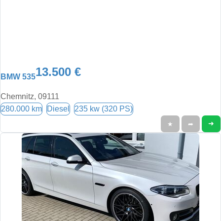
13.500 €
BMW 535
Chemnitz, 09111
280.000 km
Diesel
235 kw (320 PS)
➜
★
➦