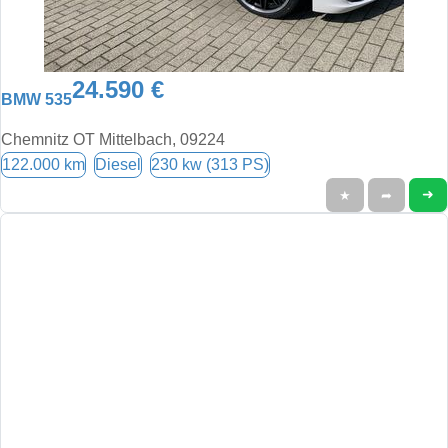
24.590 €
BMW 535
Chemnitz OT Mittelbach, 09224
122.000 km
Diesel
230 kw (313 PS)
➜
★
➦