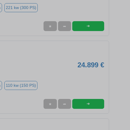
n
221 kw (300 PS)
➜
★
➦
24.899 €
n
110 kw (150 PS)
➜
★
➦