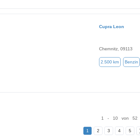
Cupra Leon
Chemnitz, 09113
2.500 km
Benzin
1 - 10 von 52
1
2
3
4
5