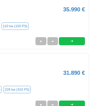
35.990 €
110 kw (150 PS)
➜
★
➦
31.890 €
n
228 kw (310 PS)
➜
★
➦