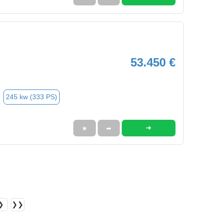
53.450 €
245 kw (333 PS)
➜
★
➦
❯
❯❯