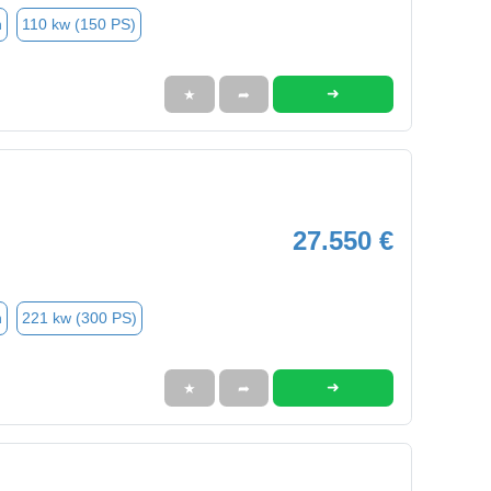
n
110 kw (150 PS)
➜
★
➦
27.550 €
n
221 kw (300 PS)
➜
★
➦