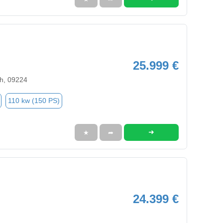
25.999 €
ch, 09224
110 kw (150 PS)
➜
★
➦
24.399 €