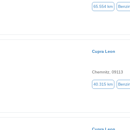
65.554 km
Benzi
Cupra Leon
Chemnitz, 09113
40.315 km
Benzi
Cupra Leon