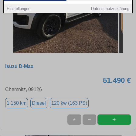
Einstellungen
Datenschutzerklärung
Isuzu D-Max
51.490 €
Chemnitz, 09126
1.150 km
Diesel
120 kw (163 PS)
➜
★
➦