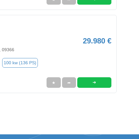
29.980 €
e, 09366
100 kw (136 PS)
➜
★
➦