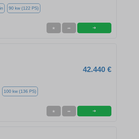
in
90 kw (122 PS)
➜
★
➦
42.440 €
100 kw (136 PS)
➜
★
➦