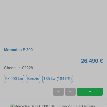
Mercedes E 200
26.490 €
Chemnitz, 09228
58.900 km
Benzin
135 kw (184 PS)
➜
★
➦