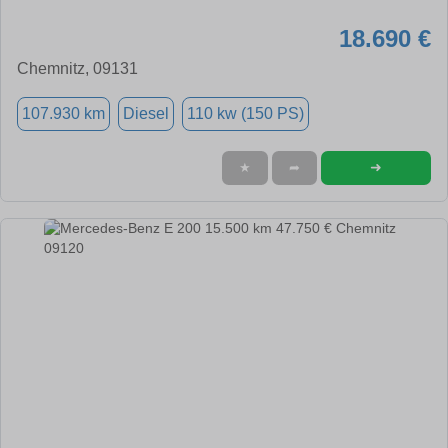
18.690 €
Chemnitz, 09131
107.930 km
Diesel
110 kw (150 PS)
➜
★
➦