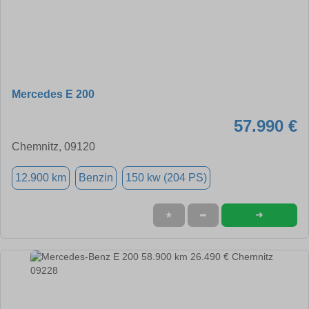
Mercedes E 200
57.990 €
Chemnitz, 09120
12.900 km
Benzin
150 kw (204 PS)
➜
★
➦