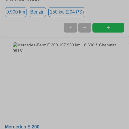
9.900 km
Benzin
150 kw (204 PS)
➜
★
➦
Mercedes E 200