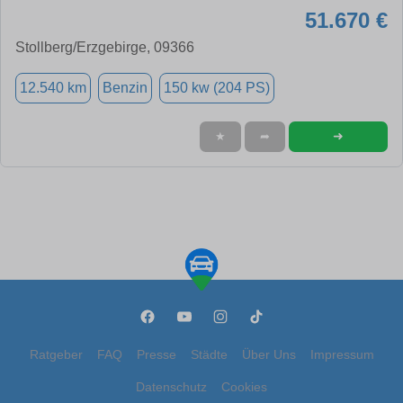
51.670 €
Stollberg/Erzgebirge, 09366
12.540 km
Benzin
150 kw (204 PS)
➜
★
➦
Ratgeber
FAQ
Presse
Städte
Über Uns
Impressum
Datenschutz
Cookies