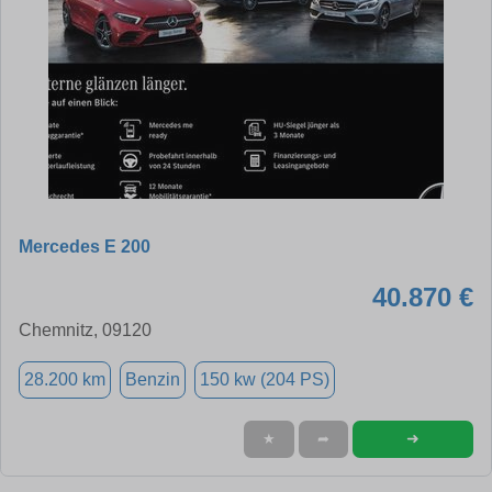
Mercedes E 200
40.870 €
Chemnitz, 09120
28.200 km
Benzin
150 kw (204 PS)
➜
★
➦