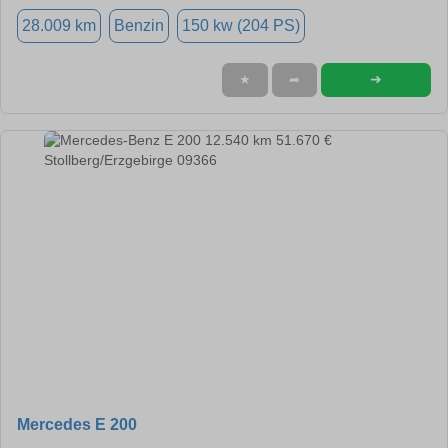
28.009 km
Benzin
150 kw (204 PS)
➜
★
➦
Mercedes E 200