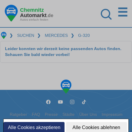
☰
Chemnitz
Automarkt
.de
Autos einfach finden
❯
SUCHEN
❯
MERCEDES
❯
G-320
Leider konnten wir derzeit keine passenden Autos finden.
Schauen Sie bald wieder vorbei!
Ratgeber
FAQ
Presse
Städte
Über Uns
Impressum
Datenschutz
Cookies
Alle Cookies akzeptieren
Alle Cookies ablehnen