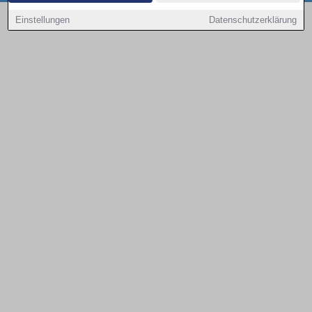
Copyright © 2000 - 2026 | 1A Infosysteme GmbH | Content by: 1a-sites-autos
Einstellungen
Datenschutzerklärung
10.08.2026