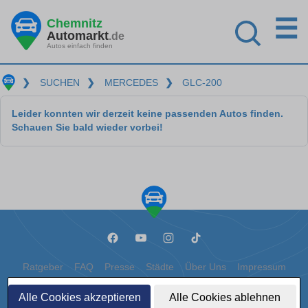
☰
Chemnitz
Automarkt
.de
Autos einfach finden
❯
SUCHEN
❯
MERCEDES
❯
GLC-200
Leider konnten wir derzeit keine passenden Autos finden.
Schauen Sie bald wieder vorbei!
Ratgeber
FAQ
Presse
Städte
Über Uns
Impressum
Datenschutz
Cookies
Alle Cookies akzeptieren
Alle Cookies ablehnen