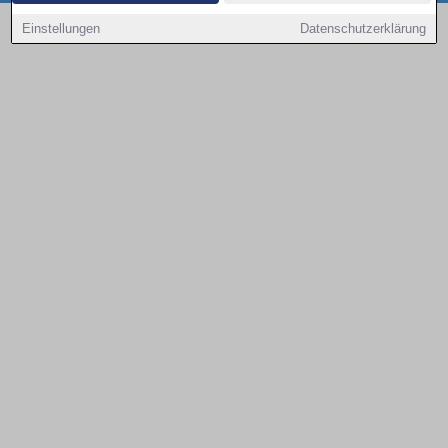
Copyright © 2000 - 2026 | 1A Infosysteme GmbH | Content by: 1a-sites-autos
Einstellungen
Datenschutzerklärung
09.08.2026