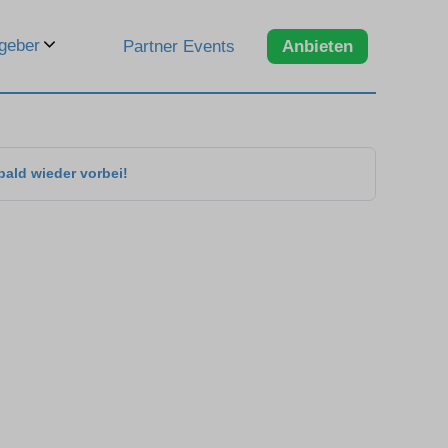
geber
Partner Events
Anbieten
bald wieder vorbei!