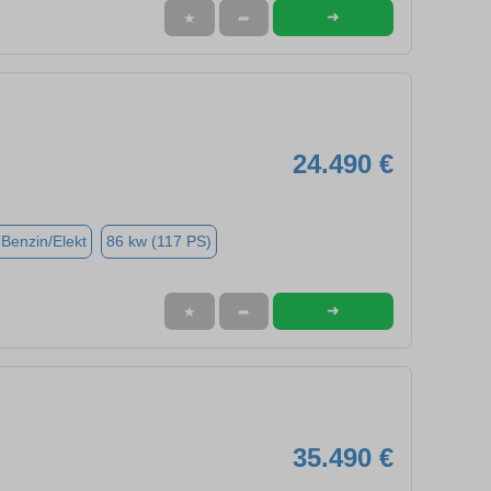
➜
★
➦
24.490 €
(Benzin/Elekt
86 kw (117 PS)
➜
★
➦
35.490 €