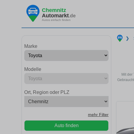
Chemnitz
Automarkt
.de
Autos einfach finden
❯
Marke
Modelle
Mit der
Gebraucht
Ort, Region oder PLZ
mehr Filter
Auto finden