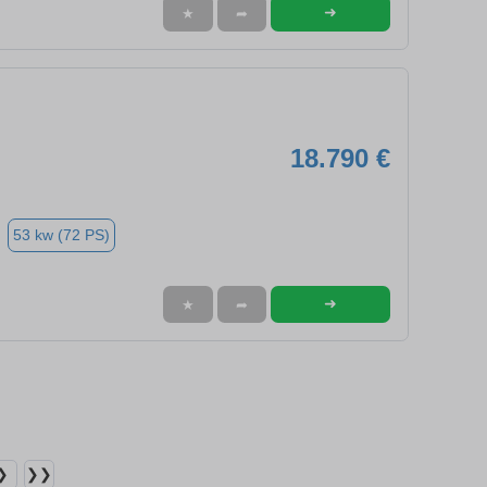
➜
★
➦
18.790 €
53 kw (72 PS)
➜
★
➦
❯
❯❯