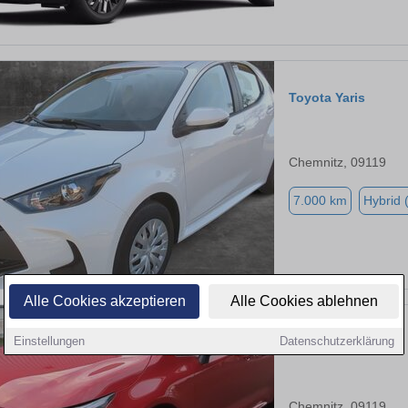
Toyota Yaris
Chemnitz, 09119
7.000 km
Hybrid 
Alle Cookies akzeptieren
Alle Cookies ablehnen
Einstellungen
Datenschutzerklärung
Toyota Corolla
Chemnitz, 09119