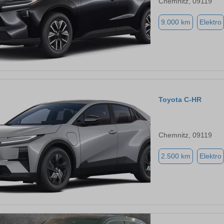
Chemnitz, 09119
9.000 km
Elektro
Toyota C-HR
Chemnitz, 09119
2.500 km
Elektro