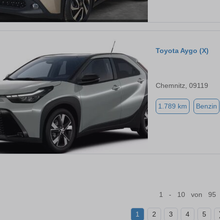
Toyota Aygo (X)
Chemnitz, 09119
1.789 km
Benzin
1 - 10 von 95
1
2
3
4
5