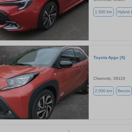
1.500 km
Hybrid 
Toyota Aygo (X)
Chemnitz, 09119
2.000 km
Benzin