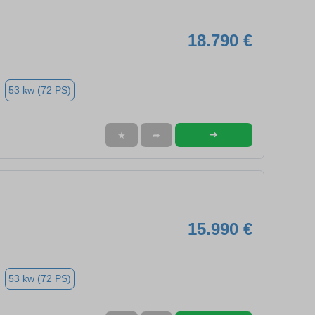
18.790 €
53 kw (72 PS)
➜
★
➦
15.990 €
53 kw (72 PS)