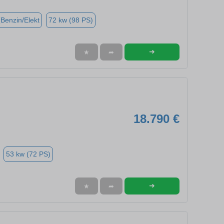
(Benzin/Elekt
72 kw (98 PS)
➜
★
➦
18.790 €
53 kw (72 PS)
➜
★
➦