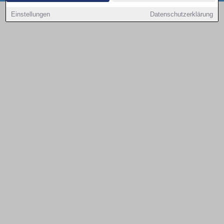
Copyright © 2000 - 2026 | 1A Infosysteme GmbH | Content by: 1a-sites-autos
Einstellungen
Datenschutzerklärung
08.08.2026