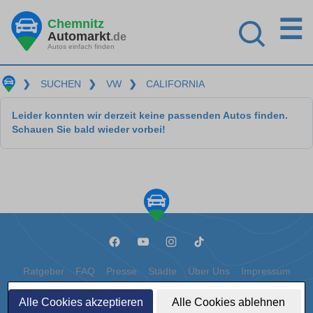
☰
Chemnitz
Automarkt
.de
Autos einfach finden
❯
SUCHEN
❯
VW
❯
CALIFORNIA
Leider konnten wir derzeit keine passenden Autos finden.
Schauen Sie bald wieder vorbei!
Ratgeber
FAQ
Presse
Städte
Über Uns
Impressum
Datenschutz
Cookies
Alle Cookies akzeptieren
Alle Cookies ablehnen