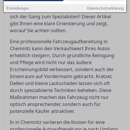
Maßnahmen sind wirklich notwendig, welche
Einstellungen
Datenschutzerklärung
Kosten kommen auf einen zu, und wann lohnt
sich der Gang zum Spezialisten? Dieser Artikel
gibt Ihnen eine klare Orientierung und zeigt,
worauf Sie achten sollten.
Eine professionelle Fahrzeugaufbereitung in
Chemnitz kann den Verkaufswert Ihres Autos
erheblich steigern. Durch gründliche Reinigung
und Pflege wird nicht nur das äußere
Erscheinungsbild verbessert, sondern auch der
Innenraum auf Vordermann gebracht. Kratzer,
Dellen und kleine Lackschäden lassen sich oft
durch spezialisierte Techniken beheben. Diese
Maßnahmen machen das Fahrzeug nicht nur
optisch ansprechender, sondern auch für
potenzielle Käufer attraktiver.
In in Chemnitz variieren die Kosten für eine
professionelle Autoaufbereitung je nach Umfang