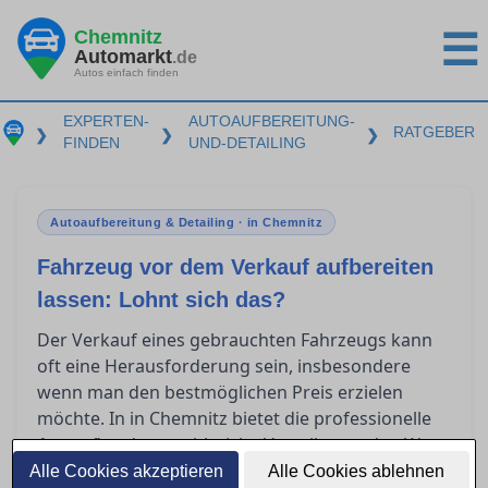
Chemnitz
☰
Automarkt
.de
Autos einfach finden
EXPERTEN-
AUTOAUFBEREITUNG-
RATGEBER
❯
❯
❯
FINDEN
UND-DETAILING
Autoaufbereitung & Detailing · in Chemnitz
Fahrzeug vor dem Verkauf aufbereiten
lassen: Lohnt sich das?
Der Verkauf eines gebrauchten Fahrzeugs kann
oft eine Herausforderung sein, insbesondere
wenn man den bestmöglichen Preis erzielen
möchte. In in Chemnitz bietet die professionelle
zahlreiche Vorteile, um den Wert
Autoaufbereitung
des Fahrzeugs zu steigern. Doch welche
Alle Cookies akzeptieren
Alle Cookies ablehnen