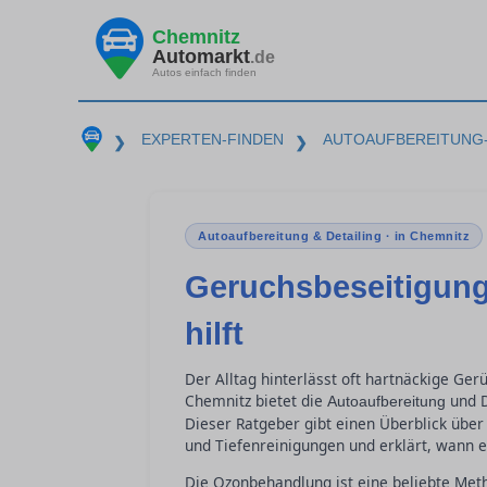
Chemnitz
Automarkt
.de
Autos einfach finden
EXPERTEN-FINDEN
AUTOAUFBEREITUNG-
❯
❯
Autoaufbereitung & Detailing · in Chemnitz
Geruchsbeseitigung
hilft
Der Alltag hinterlässt oft hartnäckige Ger
Chemnitz bietet die
und D
Autoaufbereitung
Dieser Ratgeber gibt einen Überblick über
und Tiefenreinigungen und erklärt, wann es 
Die Ozonbehandlung ist eine beliebte Met