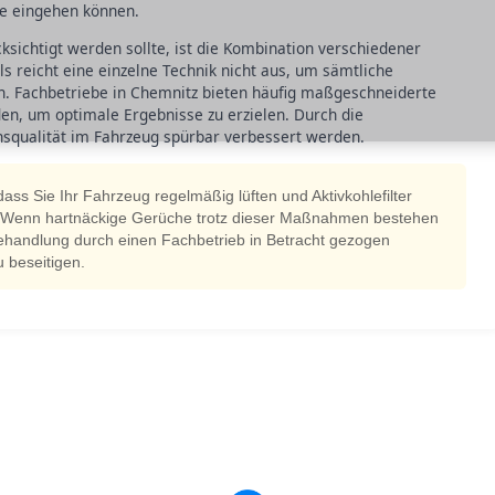
eme eingehen können.
ksichtigt werden sollte, ist die Kombination verschiedener
reicht eine einzelne Technik nicht aus, um sämtliche
n. Fachbetriebe in Chemnitz bieten häufig maßgeschneiderte
en, um optimale Ergebnisse zu erzielen. Durch die
squalität im Fahrzeug spürbar verbessert werden.
dass Sie Ihr Fahrzeug regelmäßig lüften und Aktivkohlefilter
 Wenn hartnäckige Gerüche trotz dieser Maßnahmen bestehen
behandlung durch einen Fachbetrieb in Betracht gezogen
 beseitigen.