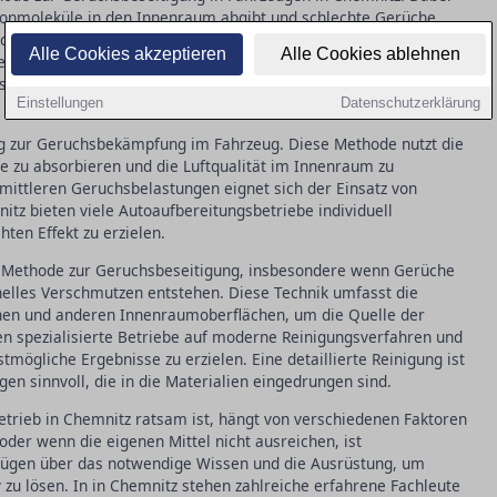
zonmoleküle in den Innenraum abgibt und schlechte Gerüche
chenden Partikel aufspaltet. Diese Technik eignet sich
Alle Cookies akzeptieren
Alle Cookies ablehnen
 Rauch oder Tiergerüche. Fachbetriebe in Chemnitz bieten oft
 sicheren Umgang mit Ozon haben, was wichtig für die
Einstellungen
Datenschutzerklärung
ung zur Geruchsbekämpfung im Fahrzeug. Diese Methode nutzt die
e zu absorbieren und die Luftqualität im Innenraum zu
 mittleren Geruchsbelastungen eignet sich der Einsatz von
nitz bieten viele Autoaufbereitungsbetriebe individuell
en Effekt zu erzielen.
e Methode zur Geruchsbeseitigung, insbesondere wenn Gerüche
nelles Verschmutzen entstehen. Diese Technik umfasst die
chen und anderen Innenraumoberflächen, um die Quelle der
en spezialisierte Betriebe auf moderne Reinigungsverfahren und
mögliche Ergebnisse zu erzielen. Eine detaillierte Reinigung ist
n sinnvoll, die in die Materialien eingedrungen sind.
etrieb in Chemnitz ratsam ist, hängt von verschiedenen Faktoren
der wenn die eigenen Mittel nicht ausreichen, ist
erfügen über das notwendige Wissen und die Ausrüstung, um
zu lösen. In in Chemnitz stehen zahlreiche erfahrene Fachleute