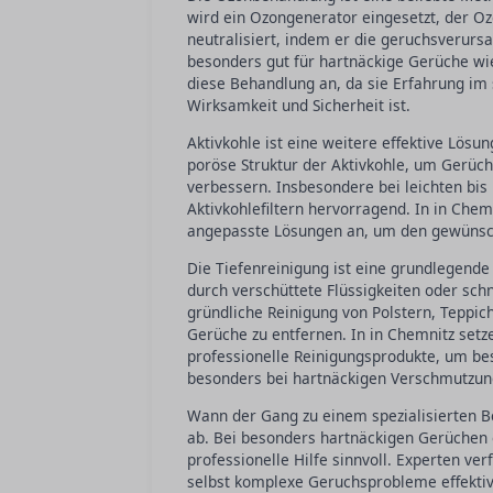
wird ein Ozongenerator eingesetzt, der O
neutralisiert, indem er die geruchsverursa
besonders gut für hartnäckige Gerüche wie
diese Behandlung an, da sie Erfahrung im
Wirksamkeit und Sicherheit ist.
Aktivkohle ist eine weitere effektive Lös
poröse Struktur der Aktivkohle, um Gerüch
verbessern. Insbesondere bei leichten bis
Aktivkohlefiltern hervorragend. In in Chem
angepasste Lösungen an, um den gewünscht
Die Tiefenreinigung ist eine grundlegend
durch verschüttete Flüssigkeiten oder sch
gründliche Reinigung von Polstern, Teppi
Gerüche zu entfernen. In in Chemnitz setz
professionelle Reinigungsprodukte, um best
besonders bei hartnäckigen Verschmutzunge
Wann der Gang zu einem spezialisierten B
ab. Bei besonders hartnäckigen Gerüchen o
professionelle Hilfe sinnvoll. Experten v
selbst komplexe Geruchsprobleme effektiv 