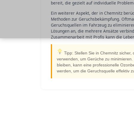
bereit, die gezielt auf individuelle Probl
Ein weiterer Aspekt, der in Chemnitz berüc
Methoden zur Geruchsbekämpfung. Oftmals 
Geruchsquellen im Fahrzeug zu eliminiere
Lösungen an, die mehrere Ansätze verbind
Zusammenarbeit mit Profis kann die Leben
Tipp: Stellen Sie in Chemnitz sicher, 
verwenden, um Gerüche zu minimieren.
bleiben, kann eine professionelle Ozon
werden, um die Geruchsquelle effektiv zu