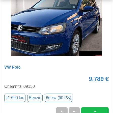
VW Polo
9.789 €
Chemnitz, 09130
41.600 km
Benzin
66 kw (90 PS)
➜
★
➦