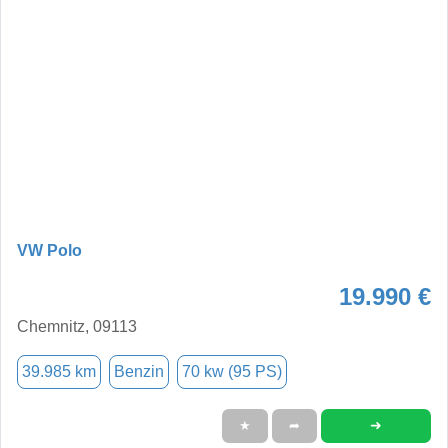
VW Polo
19.990 €
Chemnitz, 09113
39.985 km
Benzin
70 kw (95 PS)
➜
★
➦