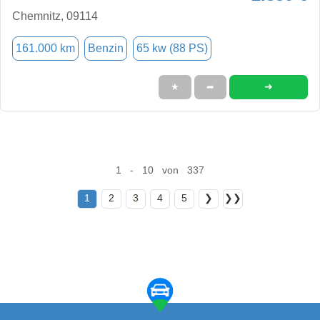
Chemnitz, 09114
161.000 km
Benzin
65 kw (88 PS)
➜
★
➦
1 - 10 von 337
1
2
3
4
5
❯
❯❯