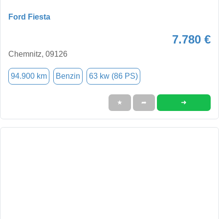
Ford Fiesta
7.780 €
Chemnitz, 09126
94.900 km
Benzin
63 kw (86 PS)
➜
★
➦