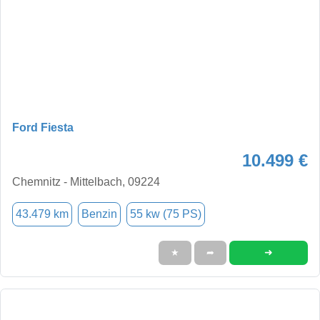
Ford Fiesta
10.499 €
Chemnitz - Mittelbach, 09224
43.479 km
Benzin
55 kw (75 PS)
➜
★
➦