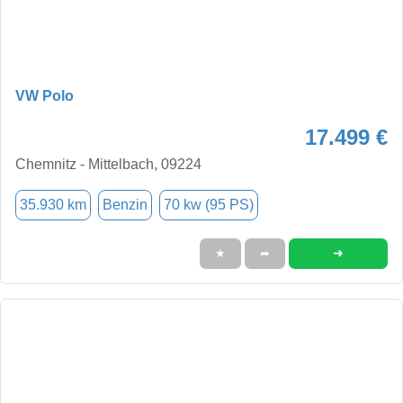
VW Polo
17.499 €
Chemnitz - Mittelbach, 09224
35.930 km
Benzin
70 kw (95 PS)
➜
★
➦