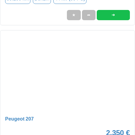
➜
★
➦
Peugeot 207
2.350 €