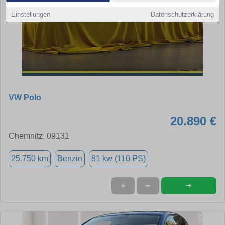
Einstellungen
Datenschutzerklärung
VW Polo
20.890 €
Chemnitz, 09131
25.750 km
Benzin
81 kw (110 PS)
➜
★
➦