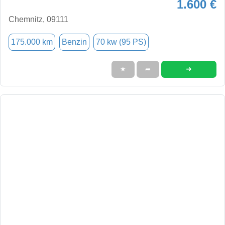
1.600 €
Chemnitz, 09111
175.000 km
Benzin
70 kw (95 PS)
➜
★
➦