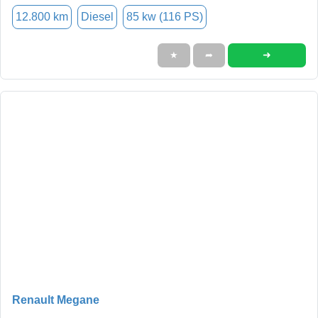
12.800 km
Diesel
85 kw (116 PS)
➜
★
➦
Renault Megane