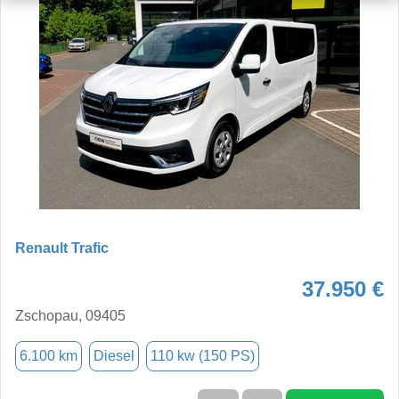
Renault Trafic
37.950 €
Zschopau, 09405
6.100 km
Diesel
110 kw (150 PS)