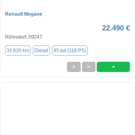
Renault Megane
22.490 €
Röhrsdorf, 09247
31.620 km
Diesel
85 kw (116 PS)
➜
★
➦