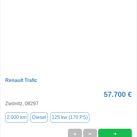
Renault Trafic
57.700 €
Zwönitz, 08297
2.000 km
Diesel
125 kw (170 PS)
➜
★
➦