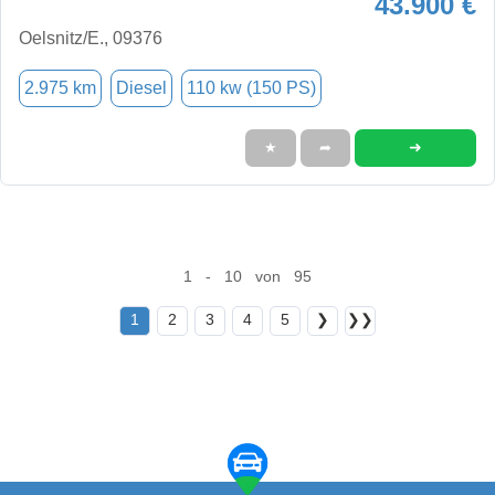
43.900 €
Oelsnitz/E., 09376
2.975 km
Diesel
110 kw (150 PS)
➜
★
➦
1 - 10 von 95
1
2
3
4
5
❯
❯❯