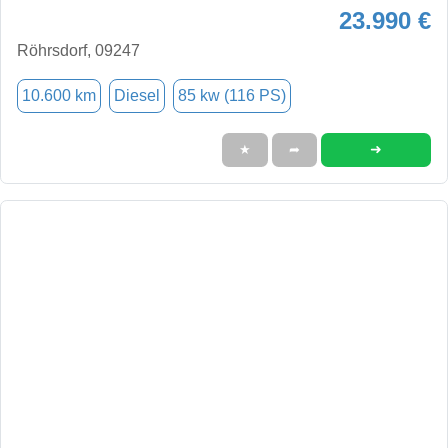
23.990 €
Röhrsdorf, 09247
10.600 km
Diesel
85 kw (116 PS)
➜
★
➦