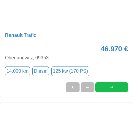
Renault Trafic
46.970 €
Oberlungwitz, 09353
14.000 km
Diesel
125 kw (170 PS)
➜
★
➦