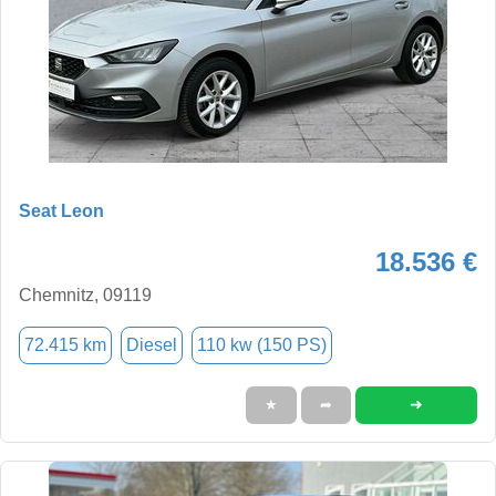
Seat Leon
18.536 €
Chemnitz, 09119
72.415 km
Diesel
110 kw (150 PS)
➜
★
➦