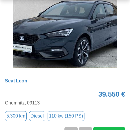
Seat Leon
39.550 €
Chemnitz, 09113
5.300 km
Diesel
110 kw (150 PS)