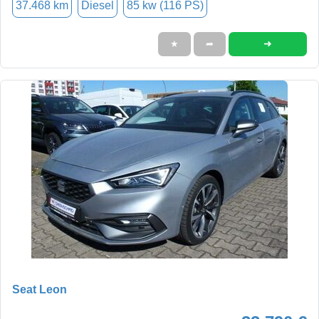
37.468 km
Diesel
85 kw (116 PS)
➜
★
➦
Seat Leon