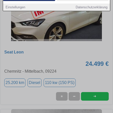
Einstellungen
Datenschutzerklärung
Seat Leon
24.499 €
Chemnitz - Mittelbach, 09224
25.200 km
Diesel
110 kw (150 PS)
➜
★
➦