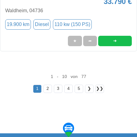
33.790 €
Waldheim, 04736
19.900 km
Diesel
110 kw (150 PS)
➜
★
➦
1 - 10 von 77
1
2
3
4
5
❯
❯❯