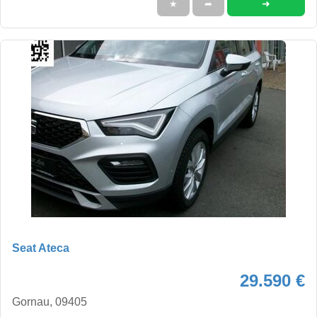
➜
★
➦
Seat Ateca
29.590 €
Gornau, 09405