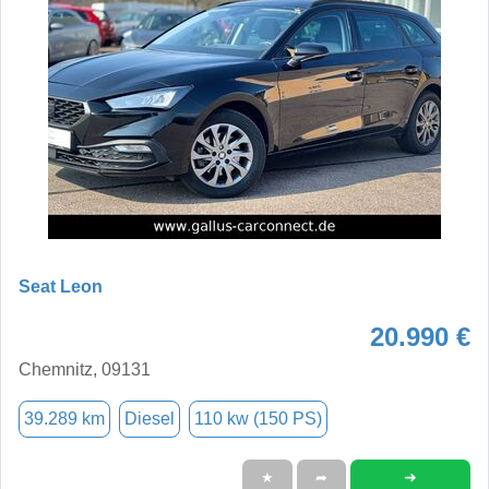
Seat Leon
20.990 €
Chemnitz, 09131
39.289 km
Diesel
110 kw (150 PS)
➜
★
➦