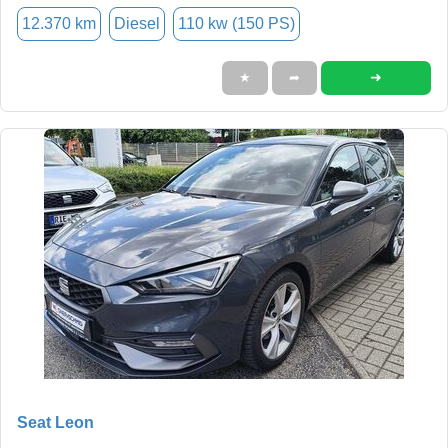
12.370 km
Diesel
110 kw (150 PS)
➜
★
➦
Seat Leon