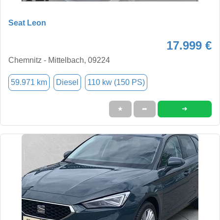
Seat Leon
17.999 €
Chemnitz - Mittelbach, 09224
59.971 km
Diesel
110 kw (150 PS)
➜
★
➦