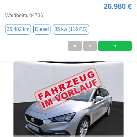
26.980 €
Waldheim, 04736
35.482 km
Diesel
85 kw (116 PS)
➜
★
➦