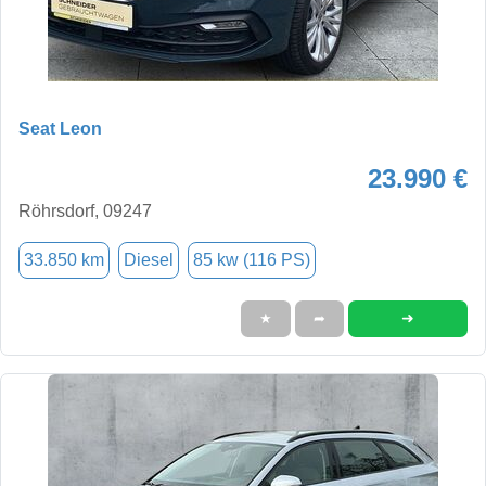
Seat Leon
23.990 €
Röhrsdorf, 09247
33.850 km
Diesel
85 kw (116 PS)
➜
★
➦