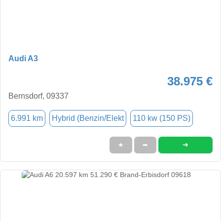
Audi A3
38.975 €
Bernsdorf, 09337
6.991 km
Hybrid (Benzin/Elekt
110 kw (150 PS)
➜
★
➦