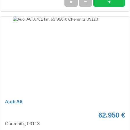
➜
★
➦
Audi A6
62.950 €
Chemnitz, 09113