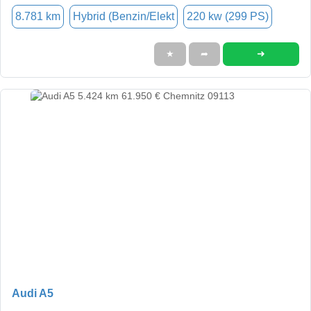
8.781 km
Hybrid (Benzin/Elekt
220 kw (299 PS)
➜
★
➦
Audi A5