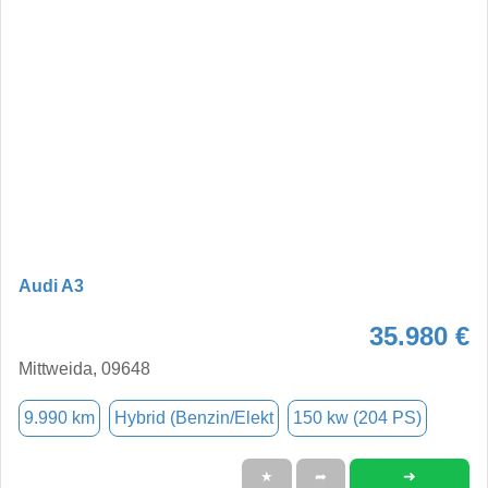
Audi A3
35.980 €
Mittweida, 09648
9.990 km
Hybrid (Benzin/Elekt
150 kw (204 PS)
➜
★
➦