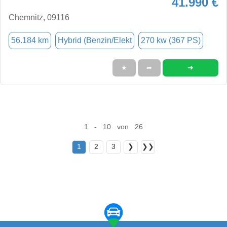
41.990 €
Chemnitz, 09116
56.184 km
Hybrid (Benzin/Elekt
270 kw (367 PS)
➜
★
➦
1 - 10 von 26
1
2
3
❯
❯❯