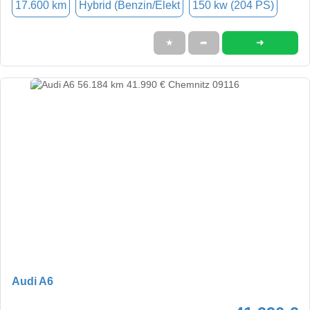
17.600 km
Hybrid (Benzin/Elekt
150 kw (204 PS)
➜
★
➦
Audi A6