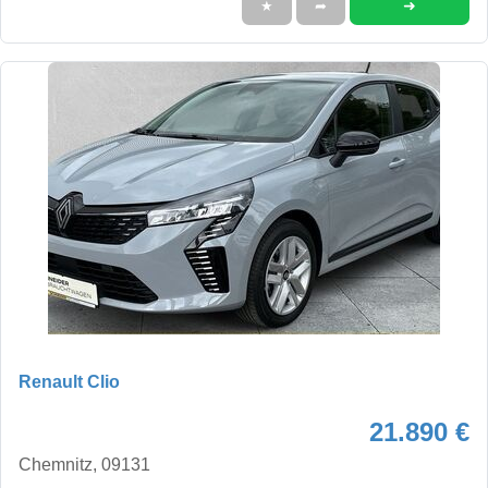
➜
★
➦
Renault Clio
21.890 €
Chemnitz, 09131