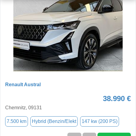
Renault Austral
38.990 €
Chemnitz, 09131
7.500 km
Hybrid (Benzin/Elekt
147 kw (200 PS)