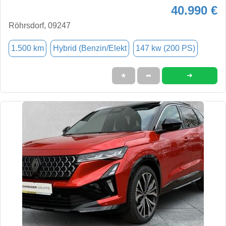
40.990 €
Röhrsdorf, 09247
1.500 km
Hybrid (Benzin/Elekt
147 kw (200 PS)
➜
★
➦