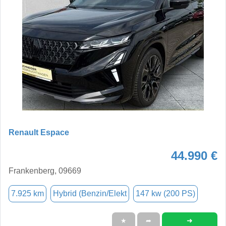
Renault Espace
44.990 €
Frankenberg, 09669
7.925 km
Hybrid (Benzin/Elekt
147 kw (200 PS)
➜
★
➦