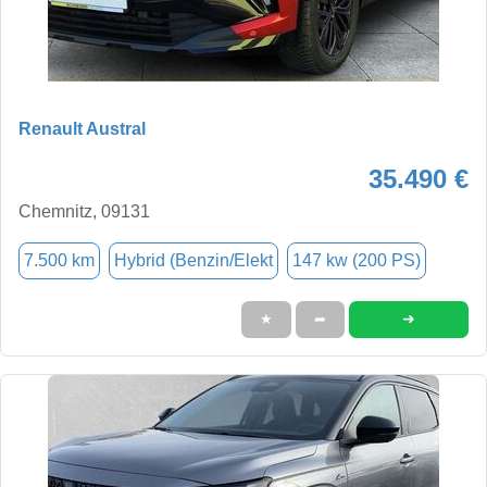
Renault Austral
35.490 €
Chemnitz, 09131
7.500 km
Hybrid (Benzin/Elekt
147 kw (200 PS)
➜
★
➦