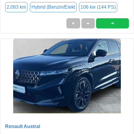
2.083 km
Hybrid (Benzin/Elekt
106 kw (144 PS)
➜
★
➦
Renault Austral