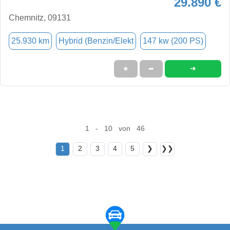
29.890 €
Chemnitz, 09131
25.930 km
Hybrid (Benzin/Elekt
147 kw (200 PS)
➜
★
➦
1 - 10 von 46
1
2
3
4
5
❯
❯❯