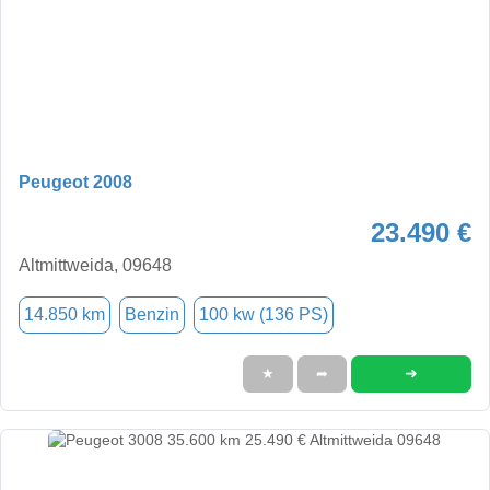
Peugeot 2008
23.490 €
Altmittweida, 09648
14.850 km
Benzin
100 kw (136 PS)
➜
★
➦