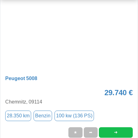
Peugeot 5008
29.740 €
Chemnitz, 09114
28.350 km
Benzin
100 kw (136 PS)
➜
★
➦