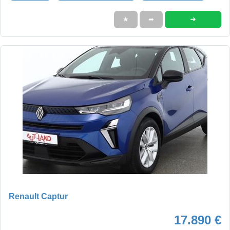
➜
★
➦
Renault Captur
17.890 €