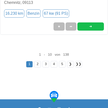
Chemnitz, 09113
16.230 km
Benzin
67 kw (91 PS)
➜
★
➦
1 - 10 von 138
1
2
3
4
5
❯
❯❯