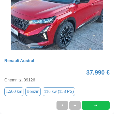
Renault Austral
37.990 €
Chemnitz, 09126
1.500 km
Benzin
116 kw (158 PS)
➜
★
➦