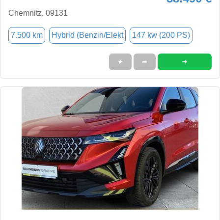
Chemnitz, 09131
7.500 km
Hybrid (Benzin/Elekt
147 kw (200 PS)
➜
★
➦