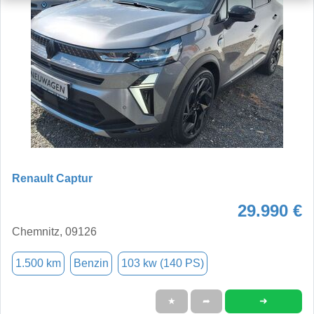
Renault Captur
29.990 €
Chemnitz, 09126
1.500 km
Benzin
103 kw (140 PS)
➜
★
➦