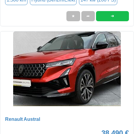
➜
★
➦
Renault Austral
38.490 €