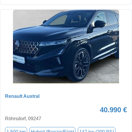
Renault Austral
40.990 €
Röhrsdorf, 09247
1.500 km
Hybrid (Benzin/Elekt
147 kw (200 PS)