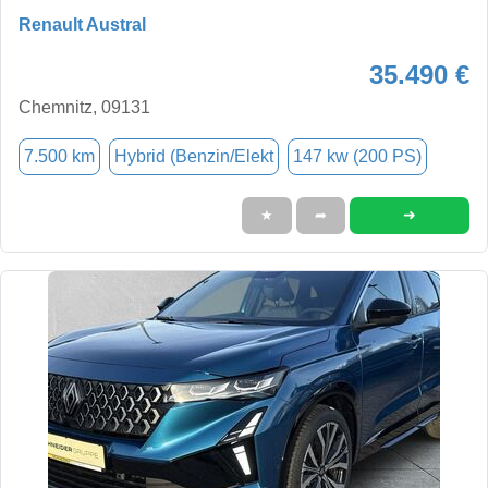
Renault Austral
35.490 €
Chemnitz, 09131
7.500 km
Hybrid (Benzin/Elekt
147 kw (200 PS)
➜
★
➦