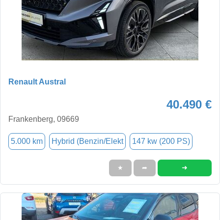
Renault Austral
40.490 €
Frankenberg, 09669
5.000 km
Hybrid (Benzin/Elekt
147 kw (200 PS)
➜
★
➦